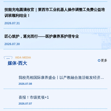
技能充电圆满收官｜莱西市工业机器人操作调整工免费公益培
训班顺利结业！
2026.07.31
匠心筑护，逐光而行——医护康养系护理专业
2026.07.30
XIDA MEDIA
更多
媒体·西大
我校亮相国际康养盛会丨以产教融合激活银发经济新
动能
2026.07.08
喜报！市级奖项+1
2026.07.07