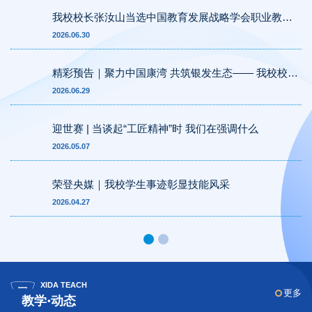
我校校长张汝山当选中国教育发展战略学会职业教育
专委会首届常务理事
2026.06.30
精彩预告｜聚力中国康湾 共筑银发生态—— 我校校长
张汝山亮相青岛国际康养产业博览会
2026.06.29
迎世赛 | 当谈起“工匠精神”时 我们在强调什么
2026.05.07
荣登央媒｜我校学生事迹彰显技能风采
2026.04.27
XIDA TEACH
更多
教学·动态