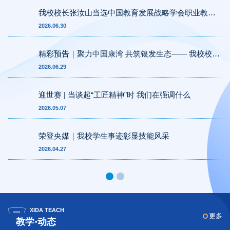
我校校长张汝山当选中国教育发展战略学会职业教育
专委会首届常务理事
2026.06.30
精彩预告｜聚力中国康湾 共筑银发生态—— 我校校长
张汝山亮相青岛国际康养产业博览会
2026.06.29
迎世赛 | 当谈起“工匠精神”时 我们在强调什么
2026.05.07
荣登央媒｜我校学生事迹彰显技能风采
2026.04.27
XIDA TEACH
更多
教学·动态