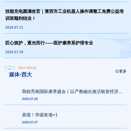
技能充电圆满收官｜莱西市工业机器人操作调整工免费公益培
训班顺利结业！
2026.07.31
匠心筑护，逐光而行——医护康养系护理专业
2026.07.30
XIDA MEDIA
更多
媒体·西大
我校亮相国际康养盛会丨以产教融合激活银发经济新
动能
2026.07.08
喜报！市级奖项+1
2026.07.07