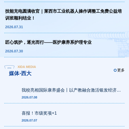
技能充电圆满收官｜莱西市工业机器人操作调整工免费公益培
训班顺利结业！
2026.07.31
匠心筑护，逐光而行——医护康养系护理专业
2026.07.30
XIDA MEDIA
更多
媒体·西大
我校亮相国际康养盛会丨以产教融合激活银发经济新
动能
2026.07.08
喜报！市级奖项+1
2026.07.07