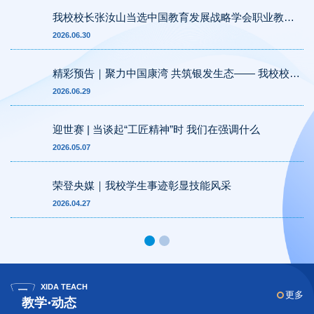
我校校长张汝山当选中国教育发展战略学会职业教育
专委会首届常务理事
2026.06.30
精彩预告｜聚力中国康湾 共筑银发生态—— 我校校长
张汝山亮相青岛国际康养产业博览会
2026.06.29
迎世赛 | 当谈起“工匠精神”时 我们在强调什么
2026.05.07
荣登央媒｜我校学生事迹彰显技能风采
2026.04.27
XIDA TEACH
更多
教学·动态