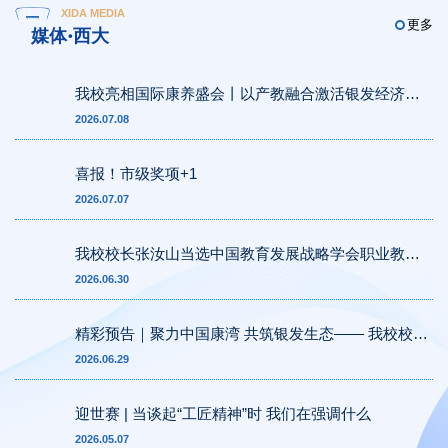
XIDA MEDIA
更多
媒体·西大
我校亮相国际康养盛会丨以产教融合激活银发经济新
动能
2026.07.08
喜报！市级奖项+1
2026.07.07
我校校长张汝山当选中国教育发展战略学会职业教育
专委会首届常务理事
2026.06.30
精彩预告｜聚力中国康湾 共筑银发生态—— 我校校长
张汝山亮相青岛国际康养产业博览会
2026.06.29
迎世赛 | 当谈起“工匠精神”时 我们在强调什么
2026.05.07