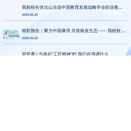
我校校长张汝山当选中国教育发展战略学会职业教育
专委会首届常务理事
2026.06.30
精彩预告｜聚力中国康湾 共筑银发生态—— 我校校长
张汝山亮相青岛国际康养产业博览会
2026.06.29
迎世赛 | 当谈起“工匠精神”时 我们在强调什么
2026.05.07
荣登央媒｜我校学生事迹彰显技能风采
2026.04.27
XIDA TEACH
更多
教学·动态