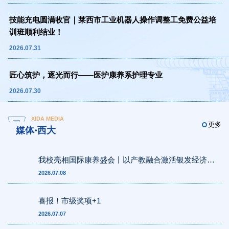
技能充电圆满收官｜莱西市工业机器人操作调整工免费公益培
训班顺利结业！
2026.07.31
匠心筑护，逐光而行——医护康养系护理专业
2026.07.30
XIDA MEDIA
更多
媒体·西大
我校亮相国际康养盛会丨以产教融合激活银发经济新
动能
2026.07.08
喜报！市级奖项+1
2026.07.07