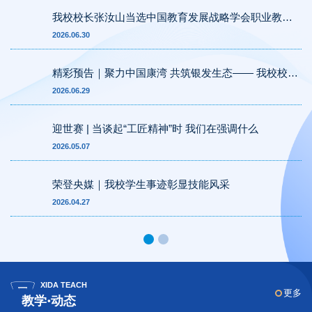
我校校长张汝山当选中国教育发展战略学会职业教育
专委会首届常务理事
2026.06.30
精彩预告｜聚力中国康湾 共筑银发生态—— 我校校长
张汝山亮相青岛国际康养产业博览会
2026.06.29
迎世赛 | 当谈起“工匠精神”时 我们在强调什么
2026.05.07
荣登央媒｜我校学生事迹彰显技能风采
2026.04.27
XIDA TEACH
更多
教学·动态