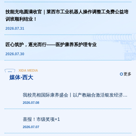
技能充电圆满收官｜莱西市工业机器人操作调整工免费公益培
训班顺利结业！
2026.07.31
匠心筑护，逐光而行——医护康养系护理专业
2026.07.30
XIDA MEDIA
更多
媒体·西大
我校亮相国际康养盛会丨以产教融合激活银发经济新
动能
2026.07.08
喜报！市级奖项+1
2026.07.07