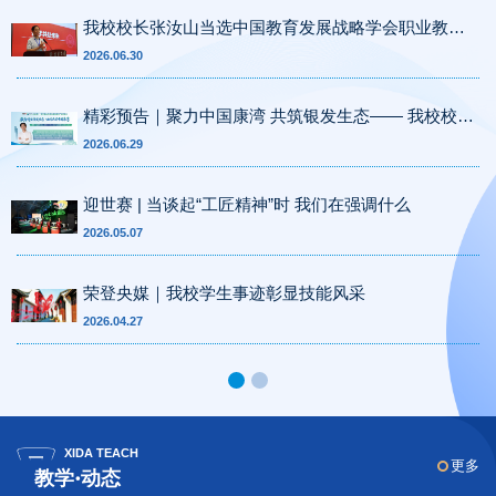
我校校长张汝山当选中国教育发展战略学会职业教育
专委会首届常务理事
2026.06.30
精彩预告｜聚力中国康湾 共筑银发生态—— 我校校长
张汝山亮相青岛国际康养产业博览会
2026.06.29
迎世赛 | 当谈起“工匠精神”时 我们在强调什么
2026.05.07
荣登央媒｜我校学生事迹彰显技能风采
2026.04.27
XIDA TEACH
更多
教学·动态