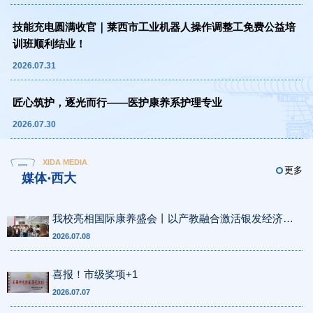
技能充电圆满收官｜莱西市工业机器人操作调整工免费公益培
训班顺利结业！
2026.07.31
匠心筑护，逐光而行——医护康养系护理专业
2026.07.30
XIDA MEDIA
更多
媒体·西大
我校亮相国际康养盛会丨以产教融合激活银发经济新
动能
2026.07.08
喜报！市级奖项+1
2026.07.07