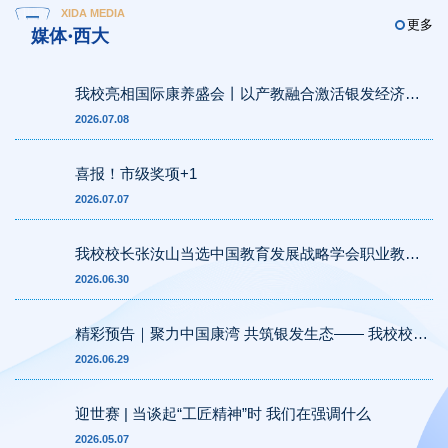
XIDA MEDIA
更多
媒体·西大
我校亮相国际康养盛会丨以产教融合激活银发经济新
动能
2026.07.08
喜报！市级奖项+1
2026.07.07
我校校长张汝山当选中国教育发展战略学会职业教育
专委会首届常务理事
2026.06.30
精彩预告｜聚力中国康湾 共筑银发生态—— 我校校长
张汝山亮相青岛国际康养产业博览会
2026.06.29
迎世赛 | 当谈起“工匠精神”时 我们在强调什么
2026.05.07