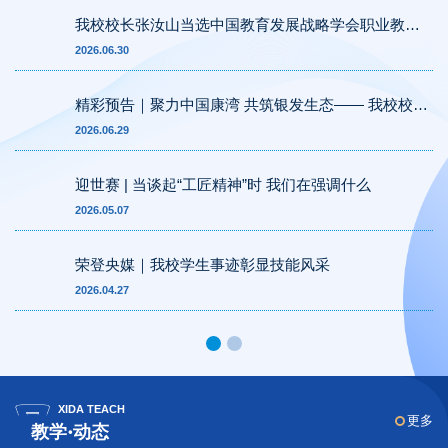
我校校长张汝山当选中国教育发展战略学会职业教育
专委会首届常务理事
2026.06.30
精彩预告｜聚力中国康湾 共筑银发生态—— 我校校长
张汝山亮相青岛国际康养产业博览会
2026.06.29
迎世赛 | 当谈起“工匠精神”时 我们在强调什么
2026.05.07
荣登央媒｜我校学生事迹彰显技能风采
2026.04.27
XIDA TEACH
更多
教学·动态