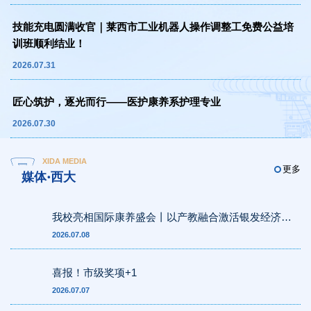
技能充电圆满收官｜莱西市工业机器人操作调整工免费公益培
训班顺利结业！
2026.07.31
匠心筑护，逐光而行——医护康养系护理专业
2026.07.30
XIDA MEDIA
更多
媒体·西大
我校亮相国际康养盛会丨以产教融合激活银发经济新
动能
2026.07.08
喜报！市级奖项+1
2026.07.07