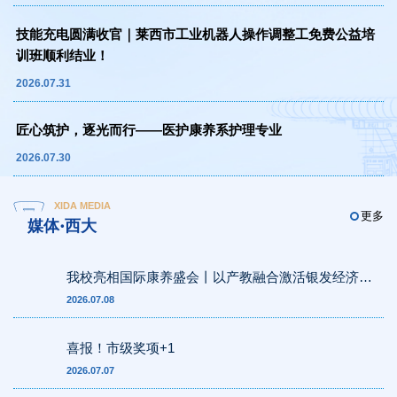
技能充电圆满收官｜莱西市工业机器人操作调整工免费公益培
训班顺利结业！
2026.07.31
匠心筑护，逐光而行——医护康养系护理专业
2026.07.30
XIDA MEDIA
更多
媒体·西大
我校亮相国际康养盛会丨以产教融合激活银发经济新
动能
2026.07.08
喜报！市级奖项+1
2026.07.07