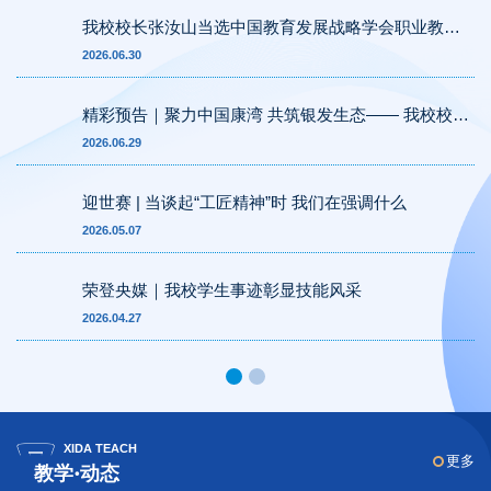
我校校长张汝山当选中国教育发展战略学会职业教育
专委会首届常务理事
2026.06.30
精彩预告｜聚力中国康湾 共筑银发生态—— 我校校长
张汝山亮相青岛国际康养产业博览会
2026.06.29
迎世赛 | 当谈起“工匠精神”时 我们在强调什么
2026.05.07
荣登央媒｜我校学生事迹彰显技能风采
2026.04.27
XIDA TEACH
更多
教学·动态