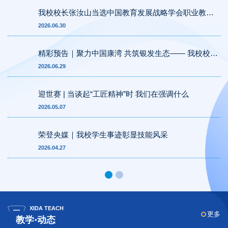
我校校长张汝山当选中国教育发展战略学会职业教育
专委会首届常务理事
2026.06.30
精彩预告｜聚力中国康湾 共筑银发生态—— 我校校长
张汝山亮相青岛国际康养产业博览会
2026.06.29
迎世赛 | 当谈起“工匠精神”时 我们在强调什么
2026.05.07
荣登央媒｜我校学生事迹彰显技能风采
2026.04.27
XIDA TEACH
更多
教学·动态