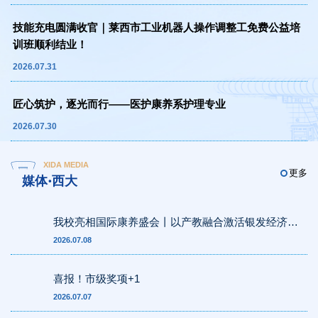
技能充电圆满收官｜莱西市工业机器人操作调整工免费公益培
训班顺利结业！
2026.07.31
匠心筑护，逐光而行——医护康养系护理专业
2026.07.30
XIDA MEDIA
更多
媒体·西大
我校亮相国际康养盛会丨以产教融合激活银发经济新
动能
2026.07.08
喜报！市级奖项+1
2026.07.07